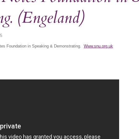
g. (Engeland)
15
tes Foundation in Speaking & Demonstrating.
Www.snu.org.uk