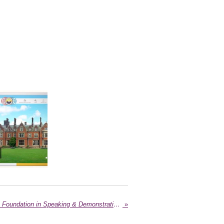
Ik heb mijn SD1 Course Notes Foundation in Speaking & Demonstrating gehaald . Met a grade of 93%.
»