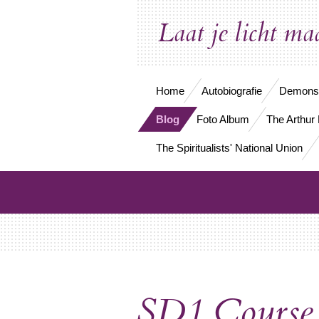
Ga
Laat je licht ma
direct
naar
de
hoofdinhoud
Home
Autobiografie
Demonst
Blog
Foto Album
The Arthur 
The Spiritualists' National Union
SD1 Course 