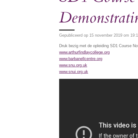
Demonstratin
Gepubliceerd op 15 november 2019 om 19:
Druk bezig met de opleiding SD1 Course No
www.arthurfindlaycollege.org
www.barbanellcentre.org
www.snu.org.uk
www.snui.org.uk