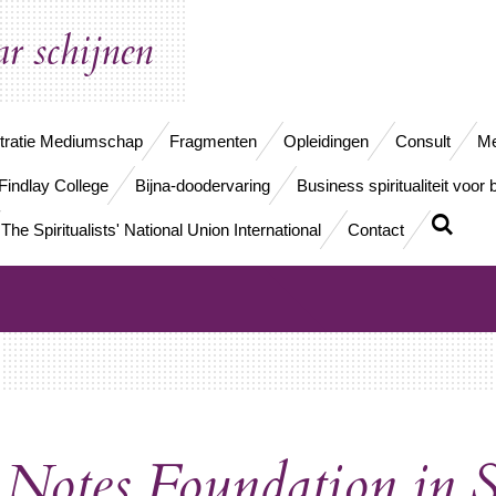
ar schijnen
ratie Mediumschap
Fragmenten
Opleidingen
Consult
Me
Findlay College
Bijna-doodervaring
Business spiritualiteit voor 
The Spiritualists' National Union International
Contact
Notes Foundation in 