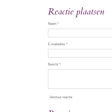
e
e
h
l
e
a
Reactie plaatsen
e
l
r
n
e
Naam *
E-mailadres *
Bericht *
Verstuur reactie