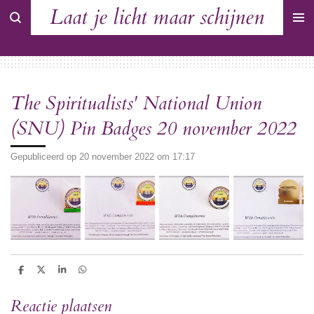
Laat je licht maar schijnen
Ga
direct
naar
de
hoofdinhoud
The Spiritualists' National Union
(SNU) Pin Badges 20 november 2022
Gepubliceerd op 20 november 2022 om 17:17
D
D
S
D
e
e
h
e
l
e
a
l
Reactie plaatsen
e
l
r
e
n
e
n